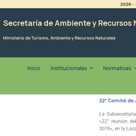
Ir
2026
-
al
contenido
Secretaría de Ambiente y Recursos 
Ministerio de Turismo, Ambiente y Recursos Naturales
Inicio
Institucionales
Normativas
22° Comité de 
La Subsecretaría
«22° reunión de
3076», en la Loc