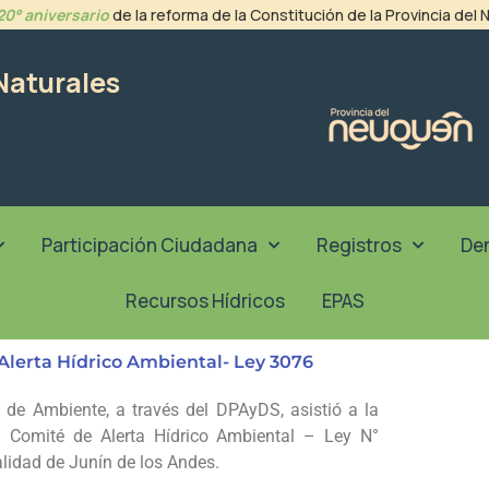
20° aniversario
de la reforma de la Constitución de la Provincia del
Naturales
Participación Ciudadana
Registros
De
Recursos Hídricos
EPAS
Alerta Hídrico Ambiental- Ley 3076
 de Ambiente, a través del DPAyDS, asistió a la
l Comité de Alerta Hídrico Ambiental – Ley N°
alidad de Junín de los Andes.