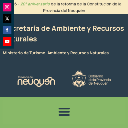
Ir
2026
-
20° aniversario
de la reforma de la Constitución de la
al
Provincia del Neuquén
Share
contenido
on
Share
Instagram
Secretaría de Ambiente y Recursos
on
Naturales
Share
Twitter
on
Share
Facebook
Ministerio de Turismo, Ambiente y Recursos Naturales
on
YouTube