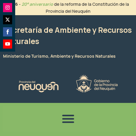
Ir
2026
-
20° aniversario
de la reforma de la Constitución de la
al
Provincia del Neuquén
Share
contenido
on
Share
Instagram
Secretaría de Ambiente y Recursos
on
Naturales
Share
Twitter
on
Share
Facebook
Ministerio de Turismo, Ambiente y Recursos Naturales
on
YouTube