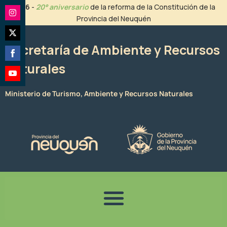
Ir
2026
-
20° aniversario
de la reforma de la Constitución de la
al
Provincia del Neuquén
Share
contenido
on
Share
Instagram
Secretaría de Ambiente y Recursos
on
Naturales
Share
Twitter
on
Share
Facebook
Ministerio de Turismo, Ambiente y Recursos Naturales
on
YouTube