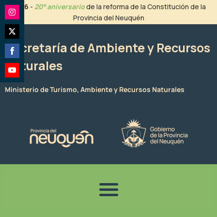
Ir
2026
-
20° aniversario
de la reforma de la Constitución de la
al
Provincia del Neuquén
Share
contenido
on
Share
Instagram
Secretaría de Ambiente y Recursos
on
Naturales
Share
Twitter
on
Share
Facebook
Ministerio de Turismo, Ambiente y Recursos Naturales
on
YouTube