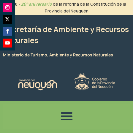
Ir
2026
-
20° aniversario
de la reforma de la Constitución de la
al
Provincia del Neuquén
Share
contenido
on
Share
Instagram
Secretaría de Ambiente y Recursos
on
Naturales
Share
Twitter
on
Share
Facebook
Ministerio de Turismo, Ambiente y Recursos Naturales
on
YouTube