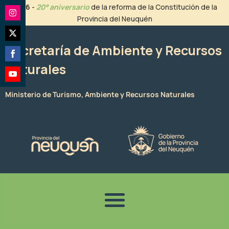
Ir
2026
-
20° aniversario
de la reforma de la Constitución de la
al
Provincia del Neuquén
Share
contenido
on
Share
Instagram
Secretaría de Ambiente y Recursos
on
Naturales
Share
Twitter
on
Share
Facebook
Ministerio de Turismo, Ambiente y Recursos Naturales
on
YouTube