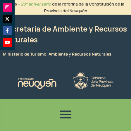
Ir
2026
-
20° aniversario
de la reforma de la Constitución de la
al
Provincia del Neuquén
Share
contenido
on
Share
Instagram
Secretaría de Ambiente y Recursos
on
Naturales
Share
Twitter
on
Share
Facebook
Ministerio de Turismo, Ambiente y Recursos Naturales
on
YouTube