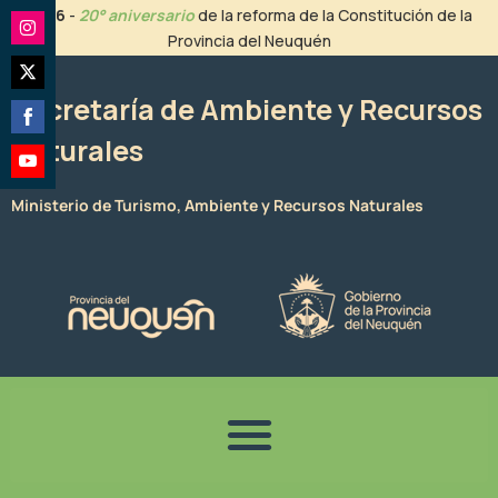
Ir
2026
-
20° aniversario
de la reforma de la Constitución de la
al
Provincia del Neuquén
Share
contenido
on
Share
Instagram
Secretaría de Ambiente y Recursos
on
Naturales
Share
Twitter
on
Share
Facebook
Ministerio de Turismo, Ambiente y Recursos Naturales
on
YouTube