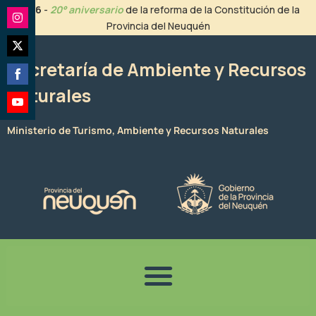
Ir
2026
-
20° aniversario
de la reforma de la Constitución de la
al
Provincia del Neuquén
Share
contenido
on
Share
Instagram
Secretaría de Ambiente y Recursos
on
Naturales
Share
Twitter
on
Share
Facebook
Ministerio de Turismo, Ambiente y Recursos Naturales
on
YouTube