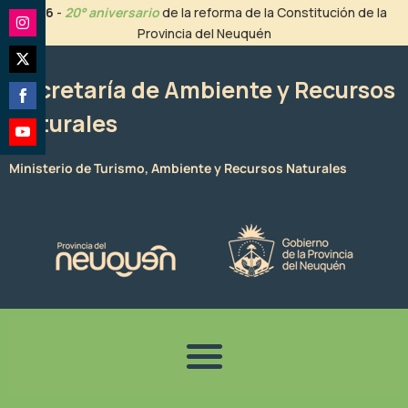
Ir
2026
-
20° aniversario
de la reforma de la Constitución de la
al
Provincia del Neuquén
Share
contenido
on
Share
Instagram
Secretaría de Ambiente y Recursos
on
Naturales
Share
Twitter
on
Share
Facebook
Ministerio de Turismo, Ambiente y Recursos Naturales
on
YouTube