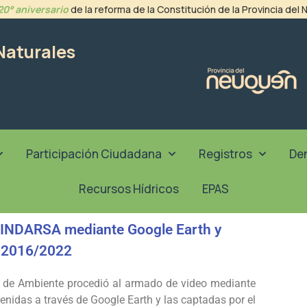
20° aniversario
de la reforma de la Constitución de la Provincia del
Naturales
Participación Ciudadana
Registros
De
Recursos Hídricos
EPAS
NDARSA mediante Google Earth y
 2016/2022
a de Ambiente procedió al armado de video mediante
enidas a través de Google Earth y las captadas por el