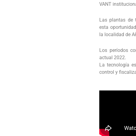
VANT instituciona
Las plantas de 
esta oportunid
la localidad de A
Los períodos co
actual 2022.
La tecnología e
control y fiscaliz