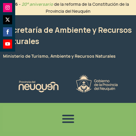
Ir
2026
-
20° aniversario
de la reforma de la Constitución de la
al
Provincia del Neuquén
Share
contenido
on
Share
Instagram
Secretaría de Ambiente y Recursos
on
Naturales
Share
Twitter
on
Share
Facebook
Ministerio de Turismo, Ambiente y Recursos Naturales
on
YouTube