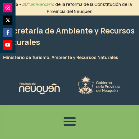
Ir
2026
-
20° aniversario
de la reforma de la Constitución de la
al
Provincia del Neuquén
Share
contenido
on
Share
Instagram
Secretaría de Ambiente y Recursos
on
Naturales
Share
Twitter
on
Share
Facebook
Ministerio de Turismo, Ambiente y Recursos Naturales
on
YouTube