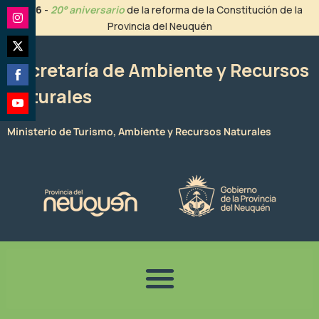
Ir
2026
-
20° aniversario
de la reforma de la Constitución de la
al
Provincia del Neuquén
Share
contenido
on
Share
Instagram
Secretaría de Ambiente y Recursos
on
Naturales
Share
Twitter
on
Share
Facebook
Ministerio de Turismo, Ambiente y Recursos Naturales
on
YouTube