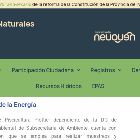
20° aniversario
de la reforma de la Constitución de la Provincia del
Naturales
Participación Ciudadana
Registros
De
Recursos Hídricos
EPAS
de la Energía
e Piscicultura Plottier dependiente de la DG de
mbiental de Subsecretaría de Ambiente, cuenta con
ón que se emplea para realizar muestreos y