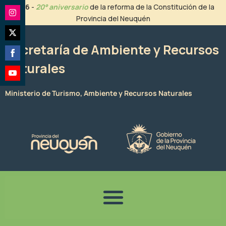
Ir
2026
-
20° aniversario
de la reforma de la Constitución de la
al
Provincia del Neuquén
Share
contenido
on
Share
Instagram
Secretaría de Ambiente y Recursos
on
Naturales
Share
Twitter
on
Share
Facebook
Ministerio de Turismo, Ambiente y Recursos Naturales
on
YouTube