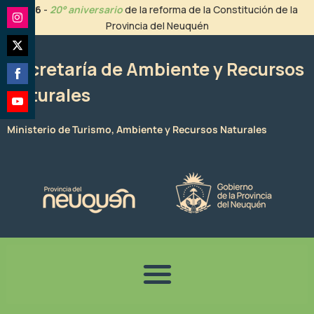
Ir
2026
-
20° aniversario
de la reforma de la Constitución de la
al
Provincia del Neuquén
Share
contenido
on
Share
Instagram
Secretaría de Ambiente y Recursos
on
Naturales
Share
Twitter
on
Share
Facebook
Ministerio de Turismo, Ambiente y Recursos Naturales
on
YouTube