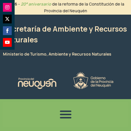
Ir
2026
-
20° aniversario
de la reforma de la Constitución de la
al
Provincia del Neuquén
Share
contenido
on
Share
Instagram
Secretaría de Ambiente y Recursos
on
Naturales
Share
Twitter
on
Share
Facebook
Ministerio de Turismo, Ambiente y Recursos Naturales
on
YouTube