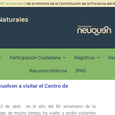
20° aniversario
de la reforma de la Constitución de la Provincia del
Naturales
Participación Ciudadana
Registros
De
Recursos Hídricos
EPAS
uelven a visitar el Centro de
23 de abril, en el año del 80 aniversario de la
luego de mucho tiempo, ha vuelto a recibir visitantes