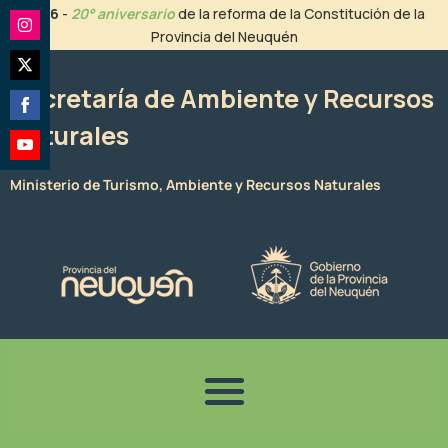
Ir
2026
-
20° aniversario
de la reforma de la Constitución de la
al
Provincia del Neuquén
Share
contenido
on
Share
Instagram
Secretaría de Ambiente y Recursos
on
Naturales
Share
Twitter
on
Share
Facebook
Ministerio de Turismo, Ambiente y Recursos Naturales
on
YouTube