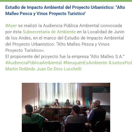
Estudio de Impacto Ambiental del Proyecto Urbanístico: “Alto
Malleo Pesca y Vinos Proyecto Turístico"
#
Ayer
se realizó la Audiencia Pública Ambiental convocada
por ésta
Subsecretaría de Ambiente
en la Localidad de Junín
de los Andes, en el marco del Estudio de Impacto Ambiental
del Proyecto Urbanístico: “Alto Malleo Pesca y Vinos
Proyecto Turístico».
El proponente del proyecto fue la empresa “Alto Malleo S.A.”
#
AudienciaPúblicaAmbiental
#
NeuquénEsAmbiente
#
JuntosPo
Martín Robledo
Juan De Dios Lucchelli