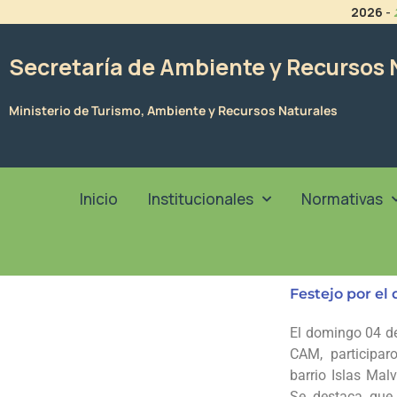
Ir
2026
-
al
contenido
Secretaría de Ambiente y Recursos 
Ministerio de Turismo, Ambiente y Recursos Naturales
Inicio
Institucionales
Normativas
Festejo por el 
El domingo 04 de 
CAM, participaro
barrio Islas Mal
Se destaca que 