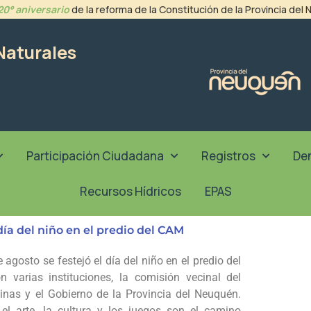
20° aniversario
de la reforma de la Constitución de la Provincia del
Naturales
Participación Ciudadana
Registros
De
Recursos Hídricos
EPAS
día del niño en el predio del CAM
agosto se festejó el día del niño en el predio del
n varias instituciones, la comisión vecinal del
vinas y el Gobierno de la Provincia del Neuquén.
el arte, la cultura y los juegos son el camino