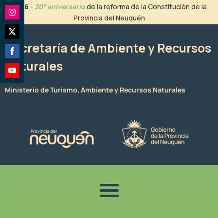
Ir
2026
-
20° aniversario
de la reforma de la Constitución de la
al
Provincia del Neuquén
Share
contenido
on
Share
Instagram
Secretaría de Ambiente y Recursos
on
Naturales
Share
Twitter
on
Share
Facebook
Ministerio de Turismo, Ambiente y Recursos Naturales
on
YouTube