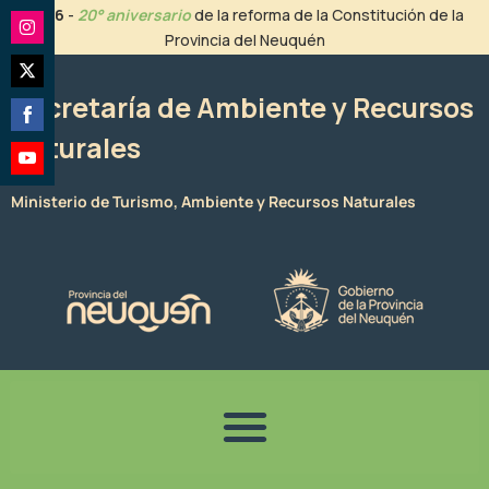
Ir
2026
-
20° aniversario
de la reforma de la Constitución de la
al
Provincia del Neuquén
Share
contenido
on
Share
Instagram
Secretaría de Ambiente y Recursos
on
Naturales
Share
Twitter
on
Share
Facebook
Ministerio de Turismo, Ambiente y Recursos Naturales
on
YouTube