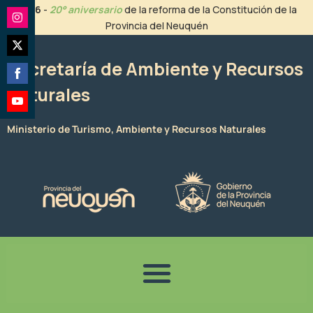
Ir
2026
-
20° aniversario
de la reforma de la Constitución de la
al
Provincia del Neuquén
Share
contenido
on
Share
Instagram
Secretaría de Ambiente y Recursos
on
Naturales
Share
Twitter
on
Share
Facebook
Ministerio de Turismo, Ambiente y Recursos Naturales
on
YouTube