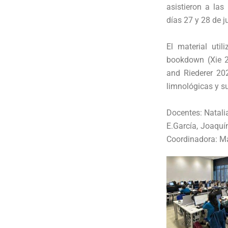
asistieron a la
días 27 y 28 de j
El material util
bookdown (Xie 2
and Riederer 202
limnológicas y su
Docentes: Natali
E.García, Joaquín
Coordinadora: Ma