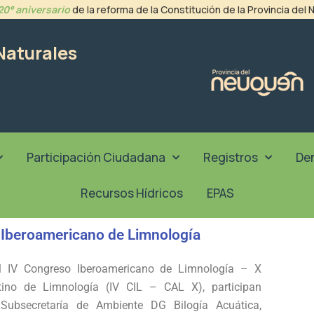
20° aniversario
de la reforma de la Constitución de la Provincia del
Naturales
Participación Ciudadana
Registros
De
Recursos Hídricos
EPAS
 Iberoamericano de Limnología
l IV Congreso Iberoamericano de Limnología – X
tino de Limnología (IV CIL – CAL X), participan
 Subsecretaría de Ambiente DG Bilogía Acuática,