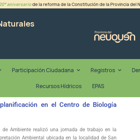
20° aniversario
de la reforma de la Constitución de la Provincia del
Naturales
Participación Ciudadana
Registros
De
Recursos Hídricos
EPAS
planificación en el Centro de Biología
ía de Ambiente
realizó una jornada de trabajo en la
rpretación Ambiental ubicada en la localidad de San