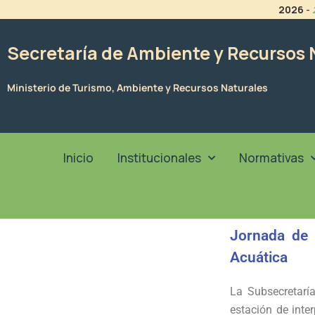
Ir
2026
-
al
contenido
Secretaría de Ambiente y Recursos 
Ministerio de Turismo, Ambiente y Recursos Naturales
Inicio
Institucionales
Normativas
Jornada de 
Acuática
La
Subsecretar
estación de inte