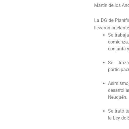
Martín de los An
La DG de Planifi
llevaron adelant
Se trabaja
comienza
conjunta y
Se traza
participac
Asimismo,
desarroll
Neuquén.
Se trató 
la Ley de 