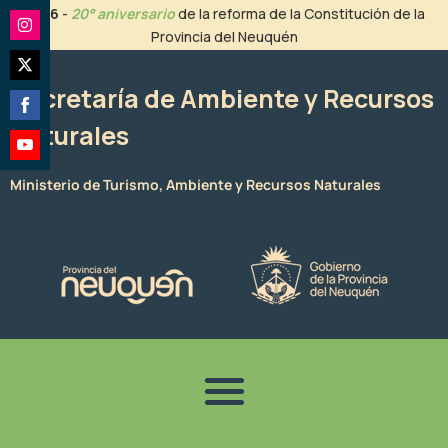
Ir
2026
-
20° aniversario
de la reforma de la Constitución de la
al
Provincia del Neuquén
Share
contenido
on
Share
Instagram
Secretaría de Ambiente y Recursos
on
Naturales
Share
Twitter
on
Share
Facebook
Ministerio de Turismo, Ambiente y Recursos Naturales
on
YouTube