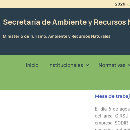
Ir
2026
-
al
contenido
Secretaría de Ambiente y Recursos 
Ministerio de Turismo, Ambiente y Recursos Naturales
Inicio
Institucionales
Normativas
Mesa de trabaj
El dìa 6 de agos
del área
GIRSU
empresa SODIR S
posterior trata