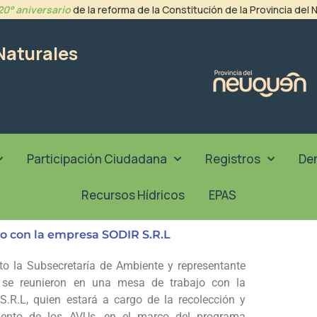
20° aniversario
de la reforma de la Constitución de la Provincia del
Naturales
Participación Ciudadana
Registros
De
Recursos Hídricos
EPAS
o con la empresa SODIR S.R.L
to la Subsecretaría de Ambiente y representante
se reunieron en una mesa de trabajo con la
.R.L, quien estará a cargo de la recolección y
miento de los AVUs, en el marco del programa