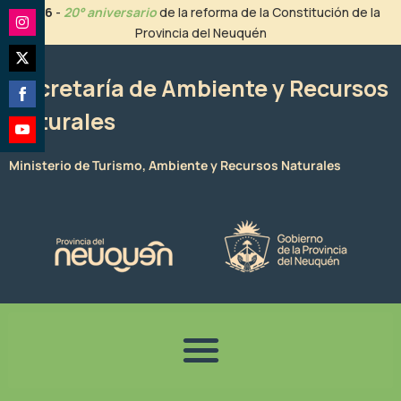
Ir
2026
-
20° aniversario
de la reforma de la Constitución de la
al
Provincia del Neuquén
Share
contenido
on
Share
Instagram
Secretaría de Ambiente y Recursos
on
Naturales
Share
Twitter
on
Share
Facebook
Ministerio de Turismo, Ambiente y Recursos Naturales
on
YouTube