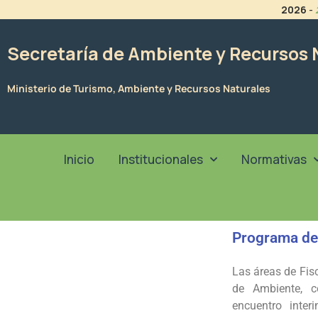
Ir
2026
-
al
contenido
Secretaría de Ambiente y Recursos 
Ministerio de Turismo, Ambiente y Recursos Naturales
Inicio
Institucionales
Normativas
Programa de 
Las áreas de Fis
de Ambiente, c
encuentro inter