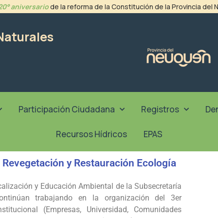
20° aniversario
de la reforma de la Constitución de la Provincia del
Naturales
Participación Ciudadana
Registros
De
Recursos Hídricos
EPAS
Revegetación y Restauración Ecología
calización y Educación Ambiental de la Subsecretaría
ontinúan trabajando en la organización del 3er
institucional (Empresas, Universidad, Comunidades