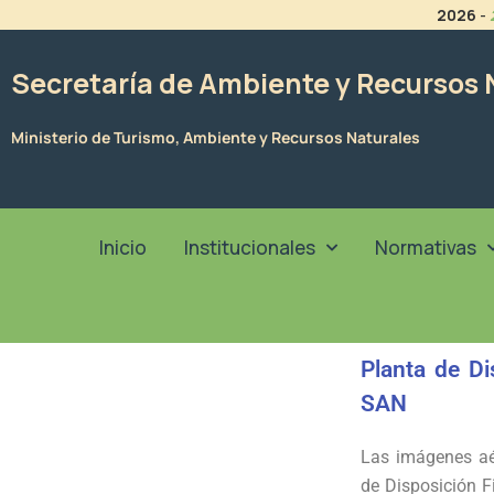
Ir
2026
-
al
contenido
Secretaría de Ambiente y Recursos 
Ministerio de Turismo, Ambiente y Recursos Naturales
Inicio
Institucionales
Normativas
Planta de Di
SAN
Las imágenes aé
de Disposición F