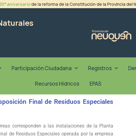
20° aniversario
de la reforma de la Constitución de la Provincia del
Naturales
Participación Ciudadana
Registros
De
Recursos Hídricos
EPAS
sposición Final de Residuos Especiales
reas corresponden a las instalaciones de la Planta
inal de Residuos Especiales operada por la empresa