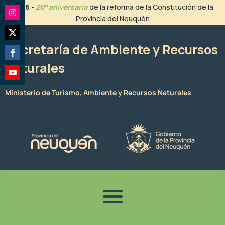
Ir
2026
-
20° aniversario
de la reforma de la Constitución de la
al
Provincia del Neuquén
Share
contenido
on
Share
Instagram
Secretaría de Ambiente y Recursos
on
Naturales
Share
Twitter
on
Share
Facebook
Ministerio de Turismo, Ambiente y Recursos Naturales
on
YouTube