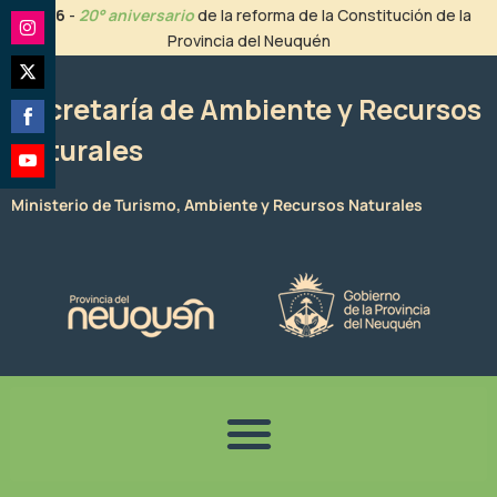
Ir
2026
-
20° aniversario
de la reforma de la Constitución de la
al
Provincia del Neuquén
Share
contenido
on
Share
Instagram
Secretaría de Ambiente y Recursos
on
Naturales
Share
Twitter
on
Share
Facebook
Ministerio de Turismo, Ambiente y Recursos Naturales
on
YouTube