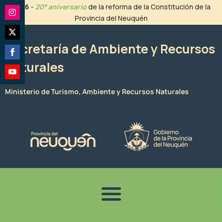
Ir
2026
-
20° aniversario
de la reforma de la Constitución de la
al
Provincia del Neuquén
Share
contenido
on
Share
Instagram
Secretaría de Ambiente y Recursos
on
Naturales
Share
Twitter
on
Share
Facebook
Ministerio de Turismo, Ambiente y Recursos Naturales
on
YouTube