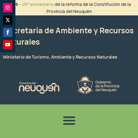
Ir
2026
-
20° aniversario
de la reforma de la Constitución de la
al
Provincia del Neuquén
Share
contenido
on
Share
Instagram
Secretaría de Ambiente y Recursos
on
Naturales
Share
Twitter
on
Share
Facebook
Ministerio de Turismo, Ambiente y Recursos Naturales
on
YouTube