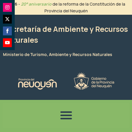
Ir
2026
-
20° aniversario
de la reforma de la Constitución de la
al
Provincia del Neuquén
Share
contenido
on
Share
Instagram
Secretaría de Ambiente y Recursos
on
Naturales
Share
Twitter
on
Share
Facebook
Ministerio de Turismo, Ambiente y Recursos Naturales
on
YouTube