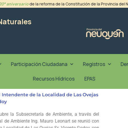
20° aniversario
de la reforma de la Constitución de la Provincia del
Naturales
Participación Ciudadana
Registros
De
Recursos Hídricos
EPAS
 Intendente de la Localidad de Las Ovejas
doy
ubre la Subsecretaría de Ambiente, a través del
ial de Ambiente Ing. Mauro Leonart se reunió con
la Localidad de Las Ovejas Sr. Vicente Godoy, con