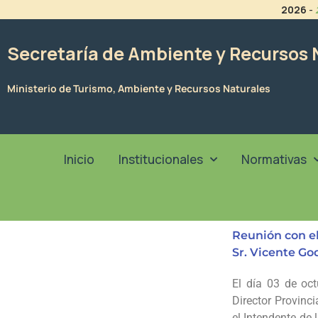
Ir
2026
-
al
contenido
Secretaría de Ambiente y Recursos 
Ministerio de Turismo, Ambiente y Recursos Naturales
Inicio
Institucionales
Normativas
Reunión con el
Sr. Vicente Go
El día 03 de oct
Director Provinc
el Intendente de 