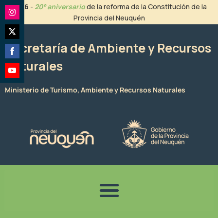
Ir
2026
-
20° aniversario
de la reforma de la Constitución de la
al
Provincia del Neuquén
Share
contenido
on
Share
Instagram
Secretaría de Ambiente y Recursos
on
Naturales
Share
Twitter
on
Share
Facebook
Ministerio de Turismo, Ambiente y Recursos Naturales
on
YouTube