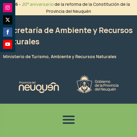
Ir
2026
-
20° aniversario
de la reforma de la Constitución de la
al
Provincia del Neuquén
Share
contenido
on
Share
Instagram
Secretaría de Ambiente y Recursos
on
Naturales
Share
Twitter
on
Share
Facebook
Ministerio de Turismo, Ambiente y Recursos Naturales
on
YouTube