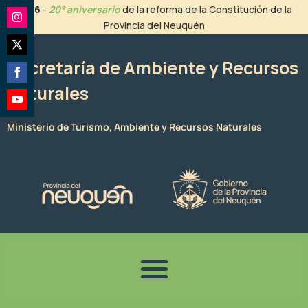
Ir
2026
-
20° aniversario
de la reforma de la Constitución de la
al
Provincia del Neuquén
Share
contenido
on
Share
Instagram
Secretaría de Ambiente y Recursos
on
Naturales
Share
Twitter
on
Share
Facebook
Ministerio de Turismo, Ambiente y Recursos Naturales
on
YouTube