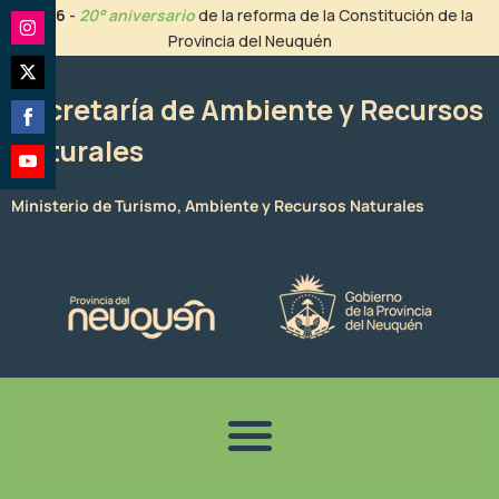
Ir
2026
-
20° aniversario
de la reforma de la Constitución de la
al
Provincia del Neuquén
Share
contenido
on
Share
Instagram
Secretaría de Ambiente y Recursos
on
Naturales
Share
Twitter
on
Share
Facebook
Ministerio de Turismo, Ambiente y Recursos Naturales
on
YouTube