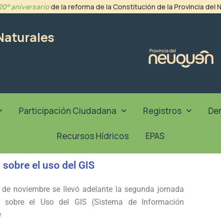
20° aniversario
de la reforma de la Constitución de la Provincia del
Naturales
Participación Ciudadana
Registros
De
Recursos Hídricos
EPAS
 sobre el uso del GIS
 de noviembre se llevó adelante la segunda jornada
n sobre el Uso del GIS (Sistema de Información