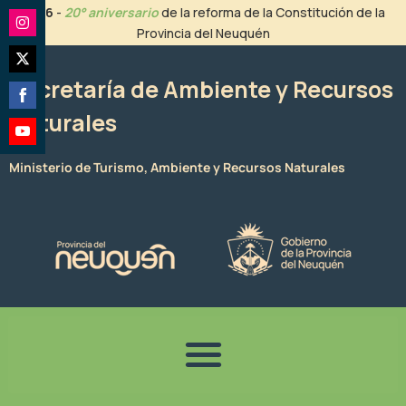
Ir
2026
-
20° aniversario
de la reforma de la Constitución de la
al
Provincia del Neuquén
Share
contenido
on
Share
Instagram
Secretaría de Ambiente y Recursos
on
Naturales
Share
Twitter
on
Share
Facebook
Ministerio de Turismo, Ambiente y Recursos Naturales
on
YouTube