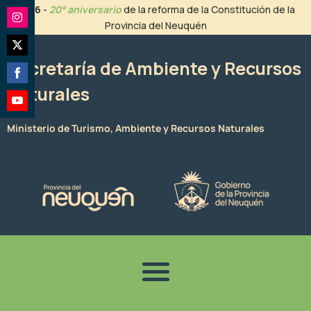
Ir
2026
-
20° aniversario
de la reforma de la Constitución de la
al
Provincia del Neuquén
Share
contenido
on
Share
Instagram
Secretaría de Ambiente y Recursos
on
Naturales
Share
Twitter
on
Share
Facebook
Ministerio de Turismo, Ambiente y Recursos Naturales
on
YouTube