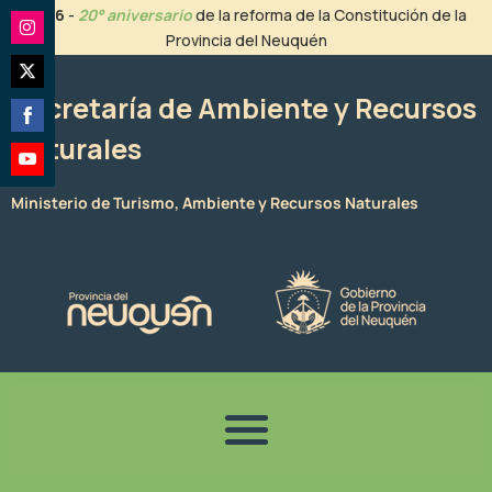
Ir
2026
-
20° aniversario
de la reforma de la Constitución de la
al
Provincia del Neuquén
Share
contenido
on
Share
Instagram
Secretaría de Ambiente y Recursos
on
Naturales
Share
Twitter
on
Share
Facebook
Ministerio de Turismo, Ambiente y Recursos Naturales
on
YouTube