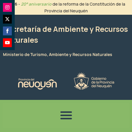
Ir
2026
-
20° aniversario
de la reforma de la Constitución de la
al
Provincia del Neuquén
Share
contenido
on
Share
Instagram
Secretaría de Ambiente y Recursos
on
Naturales
Share
Twitter
on
Share
Facebook
Ministerio de Turismo, Ambiente y Recursos Naturales
on
YouTube