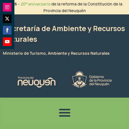
Ir
2026
-
20° aniversario
de la reforma de la Constitución de la
al
Provincia del Neuquén
Share
contenido
on
Share
Instagram
Secretaría de Ambiente y Recursos
on
Naturales
Share
Twitter
on
Share
Facebook
Ministerio de Turismo, Ambiente y Recursos Naturales
on
YouTube