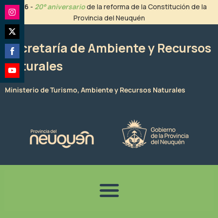
Ir
2026
-
20° aniversario
de la reforma de la Constitución de la
al
Provincia del Neuquén
Share
contenido
on
Share
Instagram
Secretaría de Ambiente y Recursos
on
Naturales
Share
Twitter
on
Share
Facebook
Ministerio de Turismo, Ambiente y Recursos Naturales
on
YouTube