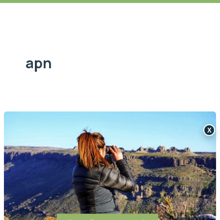
apn
X