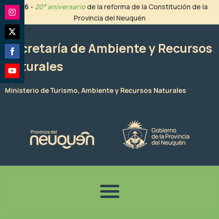
Ir
2026
-
20° aniversario
de la reforma de la Constitución de la
al
Provincia del Neuquén
Share
contenido
on
Share
Instagram
Secretaría de Ambiente y Recursos
on
Naturales
Share
Twitter
on
Share
Facebook
Ministerio de Turismo, Ambiente y Recursos Naturales
on
YouTube