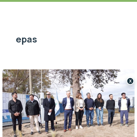
epas
X